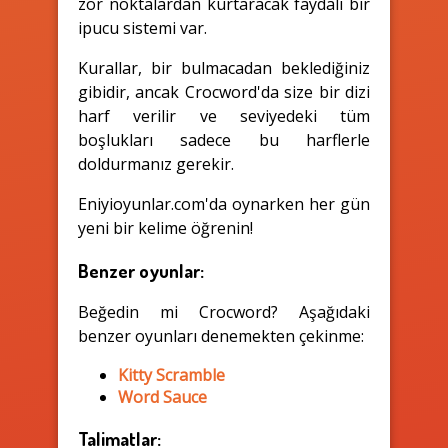
zor noktalardan kurtaracak faydalı bir
ipucu sistemi var.
Kurallar, bir bulmacadan beklediğiniz
gibidir, ancak Crocword'da size bir dizi
harf verilir ve seviyedeki tüm
boşlukları sadece bu harflerle
doldurmanız gerekir.
Eniyioyunlar.com'da oynarken her gün
yeni bir kelime öğrenin!
Benzer oyunlar:
Beğedin mi Crocword? Aşağıdaki
benzer oyunları denemekten çekinme:
Kitty Scramble
Word Sauce
Talimatlar: