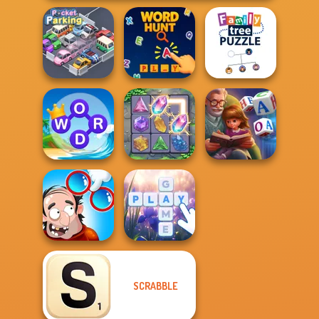
Family Tree
Pocket Parking
Word Hunt
Puzzle
Word Connect
Word Scramble:
Puzzle
Crystal Connect
Family Tales
SCRABBLE
DOP Puzzle:
Displace One Part
Bubble Letters