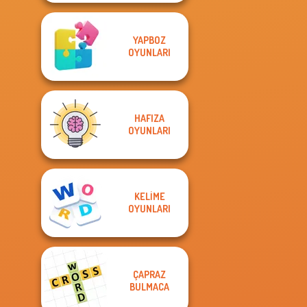
YAPBOZ
OYUNLARI
HAFIZA
OYUNLARI
KELIME
OYUNLARI
ÇAPRAZ
BULMACA