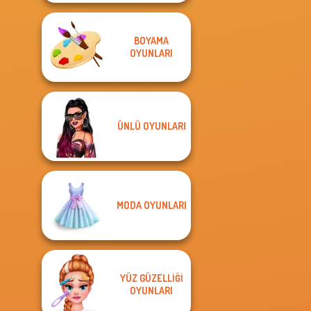
BOYAMA
OYUNLARI
ÜNLÜ OYUNLARI
MODA OYUNLARI
YÜZ GÜZELLIĞI
OYUNLARI