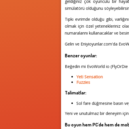
geldiğiniz çok oyunculu bir haya
simülatörü olduğunu söyleyebilirsin
Tıpkı evrimde olduğu gibi, varlığın
olmak için özel yetenekleriniz ola
numaralarını kullanacaklar ve besin 
Gelin ve Eniyioyunlar.com'da EvoWo
Benzer oyunlar:
Beğedin mi EvoWorld io (FlyOrDie
Yeti Sensation
Fuzzies
Talimatlar:
Sol fare düğmesine basın vey
Yeni ve unutulmaz bir deneyim için
Bu oyun hem PC'de hem de mobi