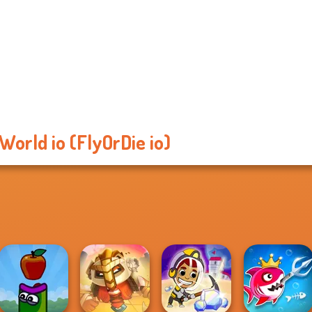
World io (FlyOrDie io)