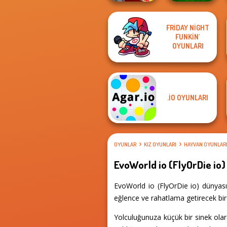
FRIDAY NIGHT
FUNKIN'
Holey.io Battle
City Bike Racing
Royale
OYUNLARI
Champion
.IO OYUNLARI
OYUNLAR
KIZ OYUNLARI
HAYVAN OYUNLAR
EvoWorld io (FlyOrDie io)
EvoWorld io (FlyOrDie io) dünyası
eğlence ve rahatlama getirecek bir
Yolculuğunuza küçük bir sinek olar