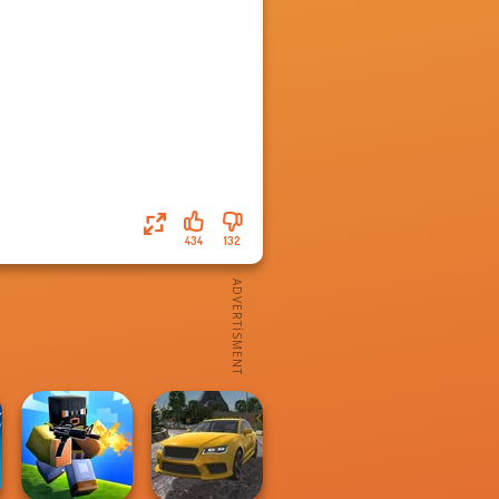
434
132