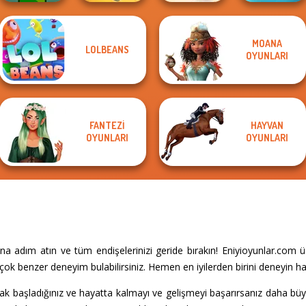
MOANA
LOLBEANS
For Honor
Idle Miner Space
Fish Stab Getting
OYUNLARI
Apple Worm
Warriors io
Rush
Big
FANTEZI
HAYVAN
OYUNLARI
OYUNLARI
I
na adım atın ve tüm endişelerinizi geride bırakın! Eniyioyunlar.com 
çok benzer deneyim bulabilirsiniz. Hemen en iyilerden birini deneyin h
ak başladığınız ve hayatta kalmayı ve gelişmeyi başarırsanız daha bü