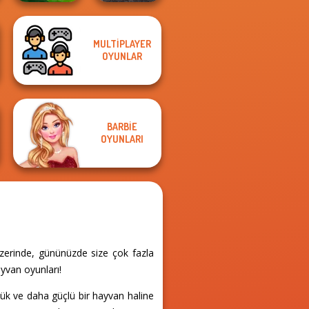
MULTIPLAYER
Real Drift
OYUNLAR
Poxel.io
Multiplayer
BARBIE
OYUNLARI
üzerinde, gününüzde size çok fazla
ayvan oyunları!
yük ve daha güçlü bir hayvan haline