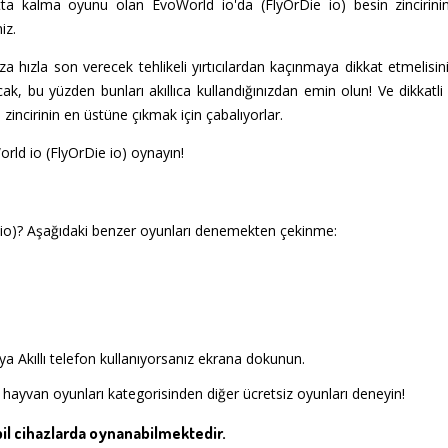
tta kalma oyunu olan EvoWorld io'da (FlyOrDie io) besin zincirinin
iz.
ıza hızla son verecek tehlikeli yırtıcılardan kaçınmaya dikkat etmelisin
cak, bu yüzden bunları akıllıca kullandığınızdan emin olun! Ve dikkatl
zincirinin en üstüne çıkmak için çabalıyorlar.
rld io (FlyOrDie io) oynayın!
 io)? Aşağıdaki benzer oyunları denemekten çekinme:
a Akıllı telefon kullanıyorsanız ekrana dokunun.
 hayvan oyunları kategorisinden diğer ücretsiz oyunları deneyin!
l cihazlarda oynanabilmektedir.