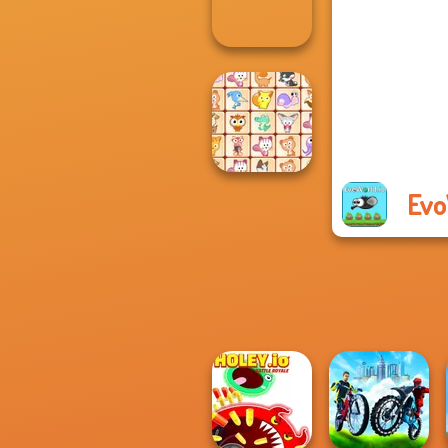
YORG.io
Ultimate Flying
Car
Evo
Dream Pet Link