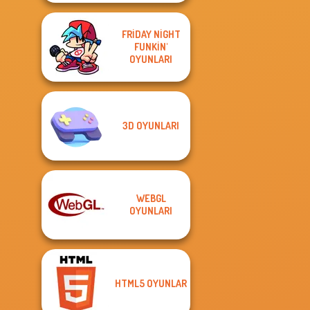
FRIDAY NIGHT
FUNKIN'
OYUNLARI
3D OYUNLARI
WEBGL
OYUNLARI
HTML5 OYUNLAR