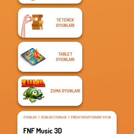
YETENEK
OYUNLARI
TABLET
OYUNLARI
ZUMA OYUNLARI
OYUNLAR
GÜNLÜK OYUNLAR
FRIDAY NIGHT FUNKIN' OYUNLARI
FNF Music 3D