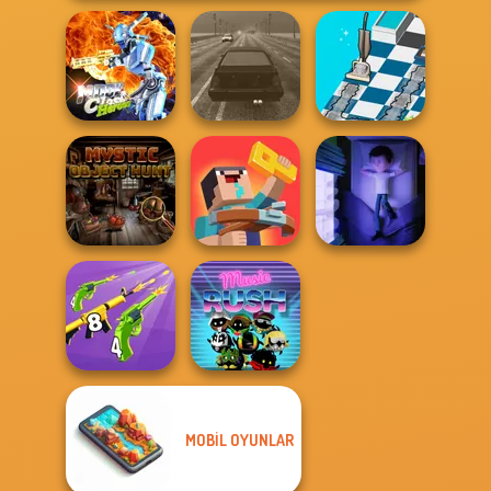
Moon Clash
Dusty Maze
Heroes
Highway Traffic
Hunter
Mystic Object
Noob: Zombie
Hunt
Prison Escape
Cursed Dreams
MOBIL OYUNLAR
Merge 2048 Gun
Rush
Music Rush