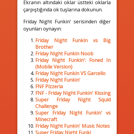
Ekranın altındaki oklar üstteki oklarla
çarpıştığında ok tuşlarına dokunun.
Friday Night Funkin' serisinden diğer
oyunları oynayın:
Friday Night Funkin vs Big
Brother
Friday Night Funkin Noob
Friday Night Funkin': Foned In
(Mobile Version)
Friday Night Funkin VS Garcello
Friday Night Funkin'
FNF Pizzeria
FNF - Friday Night Funkin' Kissing
Super Friday Night Squid
Challenge
Super Friday Night Funkin' vs
Minecraft
Friday Night Funkin' Music Notes
Super Friday Night Funki