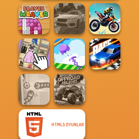
Real Drift
Beaver Weaver
Multiplayer
Bike Jump
Organize It
Mini Springs
Drag Race 3D
HTML5 OYUNLAR
Soccer Snakes
Offroad Island