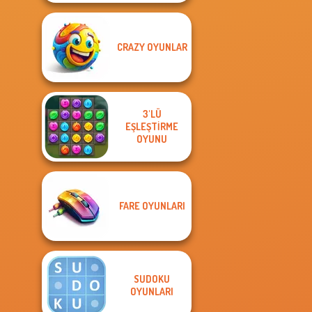
CRAZY OYUNLAR
3'LÜ
EŞLEŞTIRME
OYUNU
FARE OYUNLARI
SUDOKU
OYUNLARI