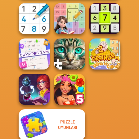
Sudoku Royal
Sum Master
Daily Sudoku
Cryptogram:
Word Brain
Braindom 2:
Puzzle
Favorite Puzzles
Who is Lying?
PUZZLE
OYUNLARI
Sorting Sorcery
Hawaii Match 5