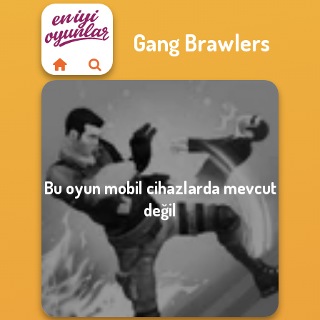
Gang Brawlers
Bu oyun mobil cihazlarda mevcut
değil