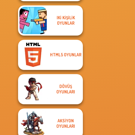
IKI KIŞILIK
OYUNLAR
HTML5 OYUNLAR
DÖVÜŞ
OYUNLARI
AKSIYON
OYUNLARI