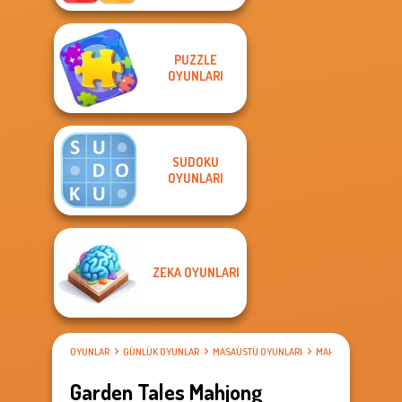
PUZZLE
OYUNLARI
SUDOKU
OYUNLARI
ZEKA OYUNLARI
OYUNLAR
GÜNLÜK OYUNLAR
MASAÜSTÜ OYUNLARI
MAHJONG OYUNLAR
Garden Tales Mahjong