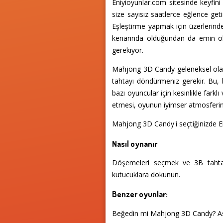
Eniyioyunlar.com sitesinde keyfin
size sayısız saatlerce eğlence ge
Eşleştirme yapmak için üzerlerinde
kenarında olduğundan da emin ol
gerekiyor.
Mahjong 3D Candy geleneksel olara
tahtayı döndürmeniz gerekir. Bu, 
bazı oyuncular için kesinlikle fark
etmesi, oyunun iyimser atmosferin
Mahjong 3D Candy'i seçtiğinizde E
Nasıl oynanır
Döşemeleri seçmek ve 3B tahtayı
kutucuklara dokunun.
Benzer oyunlar:
Beğedin mi Mahjong 3D Candy? Aş