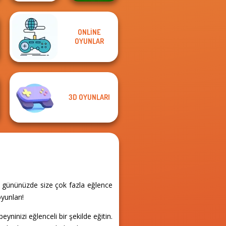
ONLINE
The Impossible
Farm Mahjong
OYUNLAR
Quiz Classic
3D
3D OYUNLARI
, gününüzde size çok fazla eğlence
yunları!
inizi eğlenceli bir şekilde eğitin.