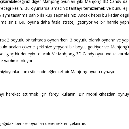
i çıkarabileceğiniz diğer Mahjong oyunları gibi Mahjong 3D Candy da r
tireceği kesin. Bu oyunlarda amacınız tahtayı temizlemek ve bunu eş
 aynı tasarıma sahip iki küp seçmelisiniz. Ancak hepsi bu kadar deği
malısınız. Bu, oyuna daha fazla strateji getiriyor ve bir hamle 
k 2 boyutlu bir tahtada oynanırken, 3 boyutlu olarak oynanır ve ya
bulmacaları çözme şeklinize yepyeni bir boyut getiriyor ve Mahjong
lı ve ilginç bir deneyim olacak. Ve Mahjong 3D Candy oyunundaki karolar
e yardımcı oluyor.
niyioyunlar.com sitesinde eğlenceli bir Mahjong oyunu oynayın.
 hareket ettirmek için fareyi kullanın. Bir mobil cihazdan oynu
ağıdaki benzer oyunları denemekten çekinme: