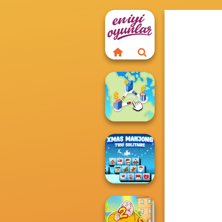
State Connect
Xmas Mahjong