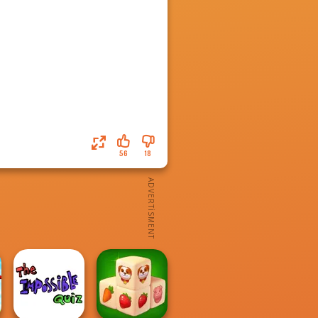
56
18