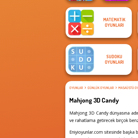
Geometry Dash:
MATEMATIK
Zombies
FreezeNova
OYUNLARI
Shooter
Game
SUDOKU
OYUNLARI
OYUNLAR
GÜNLÜK OYUNLAR
MASAÜSTÜ O
Mahjong 3D Candy
Mahjong 3D Candy dünyasına adım a
ve rahatlama getirecek birçok benz
Eniyioyunlar.com sitesinde başka b