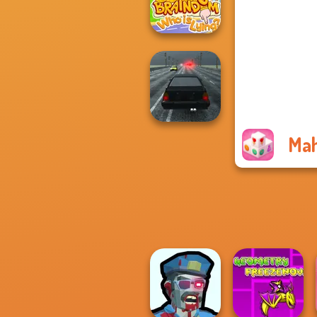
Trio Solitaire
Braindom 2:
Who is Lying?
Mah
Highway Traffic