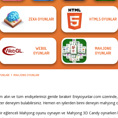
ZEKA OYUNLARI
HTML5 OYUNLAR
Solitaire
City Bike Racing
Mahjong Candy 2
Parking Jam
Horde Hunters
Champion
WEBGL
MAHJONG
OYUNLARI
OYUNLARI
YUNLARI
MAHJONG OYUNLARI
tın ve tüm endişelerinizi geride bırakın! Eniyioyunlar.com üzerinde
er deneyim bulabilirsiniz. Hemen en iyilerden birini deneyin mahjong o
ir eğlenceli Mahjong oyunu oynayın ve Mahjong 3D Candy oynarken beyn