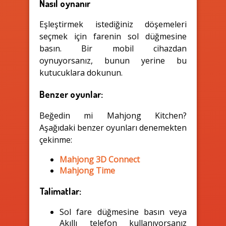
Nasıl oynanır
Eşleştirmek istediğiniz döşemeleri
seçmek için farenin sol düğmesine
basın. Bir mobil cihazdan
oynuyorsanız, bunun yerine bu
kutucuklara dokunun.
Benzer oyunlar:
Beğedin mi Mahjong Kitchen?
Aşağıdaki benzer oyunları denemekten
çekinme:
Mahjong 3D Connect
Mahjong Time
Talimatlar:
Sol fare düğmesine basın veya
Akıllı telefon kullanıyorsanız