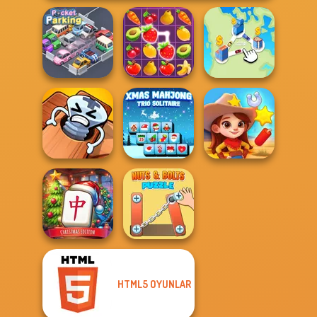
Pocket Parking
Fruit Mahjong
State Connect
Pin Master: Screw
Xmas Mahjong
Puzzle Quest
Trio Solitaire
Wild West Match
Mahjong at
HTML5 OYUNLAR
Home -
Nuts & Bolts
Christmas Ed...
Puzzle