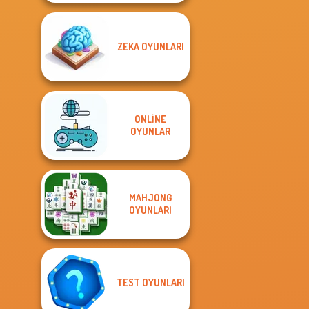
ZEKA OYUNLARI
ONLINE
OYUNLAR
MAHJONG
OYUNLARI
TEST OYUNLARI