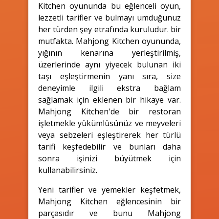
Kitchen oyununda bu eğlenceli oyun,
lezzetli tarifler ve bulmayı umduğunuz
her türden şey etrafında kuruludur. bir
mutfakta. Mahjong Kitchen oyununda,
yığının kenarına yerleştirilmiş,
üzerlerinde aynı yiyecek bulunan iki
taşı eşleştirmenin yanı sıra, size
deneyimle ilgili ekstra bağlam
sağlamak için eklenen bir hikaye var.
Mahjong Kitchen'de bir restoran
işletmekle yükümlüsünüz ve meyveleri
veya sebzeleri eşleştirerek her türlü
tarifi keşfedebilir ve bunları daha
sonra işinizi büyütmek için
kullanabilirsiniz.
Yeni tarifler ve yemekler keşfetmek,
Mahjong Kitchen eğlencesinin bir
parçasıdır ve bunu Mahjong