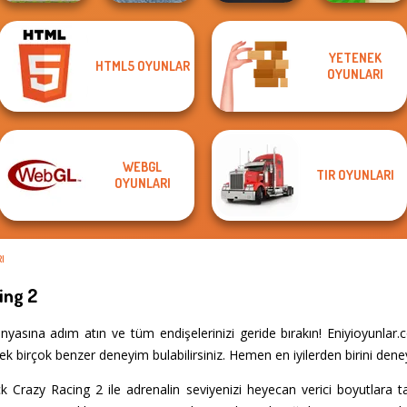
YETENEK
HTML5 OYUNLAR
Madness Driver
OYUNLARI
The Cargo
Vertigo City
Night City Racing
Mini Golf Saga
WEBGL
TIR OYUNLARI
OYUNLARI
RI
ing 2
yasına adım atın ve tüm endişelerinizi geride bırakın! Eniyioyunlar
k birçok benzer deneyim bulabilirsiniz. Hemen en iyilerden birini deney
k Crazy Racing 2 ile adrenalin seviyenizi heyecan verici boyutlara 