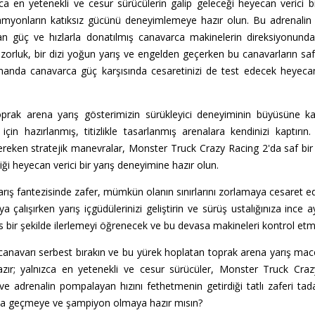
nızca en yetenekli ve cesur sürücülerin galip geleceği heyecan veric
myonların katıksız gücünü deneyimlemeye hazır olun. Bu adrenalin y
an güç ve hızlarla donatılmış canavarca makinelerin direksiyonund
i zorluk, bir dizi yoğun yarış ve engelden geçerken bu canavarların s
amanda canavarca güç karşısında cesaretinizi de test edecek heyecan 
oprak arena yarış gösterimizin sürükleyici deneyiminin büyüsüne ka
k için hazırlanmış, titizlikle tasarlanmış arenalara kendinizi kaptırı
ereken stratejik manevralar, Monster Truck Crazy Racing 2'da saf bir
iği heyecan verici bir yarış deneyimine hazır olun.
rış fantezisinde zafer, mümkün olanın sınırlarını zorlamaya cesaret ede
çalışırken yarış içgüdülerinizi geliştirin ve sürüş ustalığınıza ince ay
s bir şekilde ilerlemeyi öğrenecek ve bu devasa makineleri kontrol et
i canavarı serbest bırakın ve bu yürek hoplatan toprak arena yarış mace
hazır; yalnızca en yetenekli ve cesur sürücüler, Monster Truck Cr
 adrenalin pompalayan hızını fethetmenin getirdiği tatlı zaferi tad
ona geçmeye ve şampiyon olmaya hazır mısın?