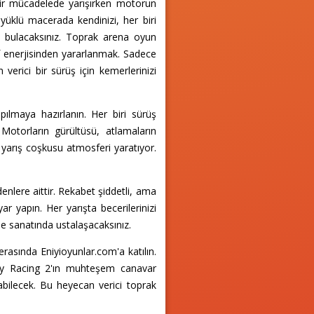
i bir mücadelede yarışırken motorun
üklü macerada kendinizi, her biri
a bulacaksınız. Toprak arena oyun
af enerjisinden yararlanmak. Sadece
verici bir sürüş için kemerlerinizi
pılmaya hazırlanın. Her biri sürüş
n. Motorların gürültüsü, atlamaların
 yarış coşkusu atmosferi yaratıyor.
nlere aittir. Rekabet şiddetli, ama
ar yapın. Her yarışta becerilerinizi
me sanatında ustalaşacaksınız.
rasında Eniyioyunlar.com'a katılın.
azy Racing 2'ın muhteşem canavar
abilecek. Bu heyecan verici toprak