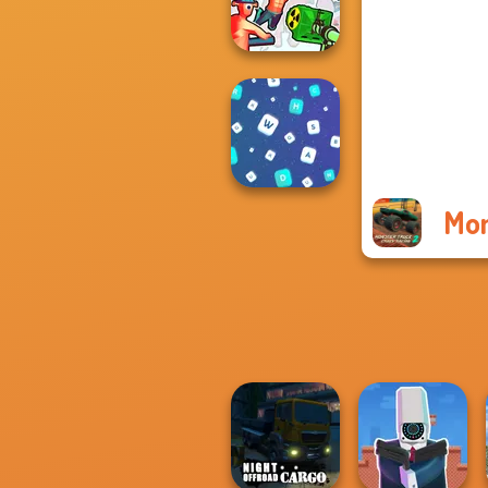
Beach City 2
Funny Shooter 2
Mon
Words Match