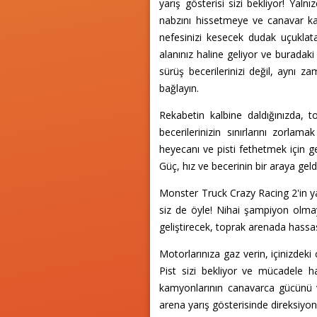
yarış gösterisi sizi bekliyor! Yal
nabzını hissetmeye ve canavar ka
nefesinizi kesecek dudak uçuklat
alanınız haline geliyor ve buradak
sürüş becerilerinizi değil, aynı z
bağlayın.
Rekabetin kalbine daldığınızda, t
becerilerinizin sınırlarını zorlama
heyecanı ve pisti fethetmek için g
Güç, hız ve becerinin bir araya geld
Monster Truck Crazy Racing 2'in ya
siz de öyle! Nihai şampiyon olmaya 
geliştirecek, toprak arenada hassa
Motorlarınıza gaz verin, içinizdek
Pist sizi bekliyor ve mücadele 
kamyonlarının canavarca gücünü ve
arena yarış gösterisinde direksiy