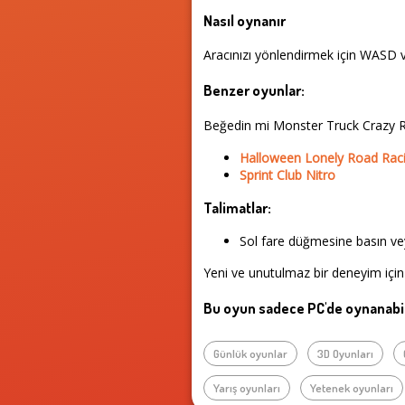
Nasıl oynanır
Aracınızı yönlendirmek için WASD ve
Benzer oyunlar:
Beğedin mi Monster Truck Crazy R
Halloween Lonely Road Rac
Sprint Club Nitro
Talimatlar:
Sol fare düğmesine basın vey
Yeni ve unutulmaz bir deneyim için 
Bu oyun sadece PC'de oynanabil
Günlük oyunlar
3D Oyunları
Yarış oyunları
Yetenek oyunları