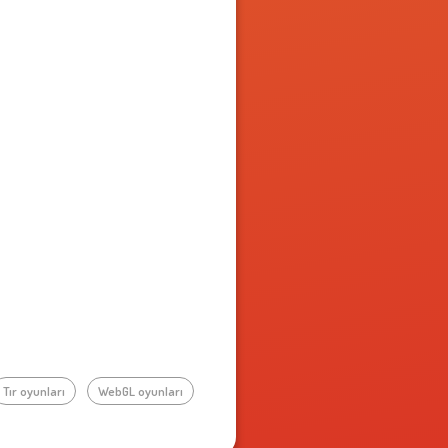
Tır oyunları
WebGL oyunları