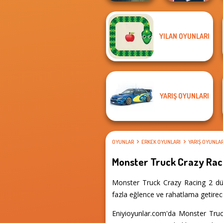
YILAN OYUNLARI
Night OffRoad
Cameraman vs
Cargo
Toilets Puzzle
YARIŞ OYUNLARI
OYUNLAR
ERKEK OYUNLARI
YARIŞ OYUNLA
Monster Truck Crazy Rac
Monster Truck Crazy Racing 2 dün
fazla eğlence ve rahatlama getirece
Eniyioyunlar.com'da Monster Truc