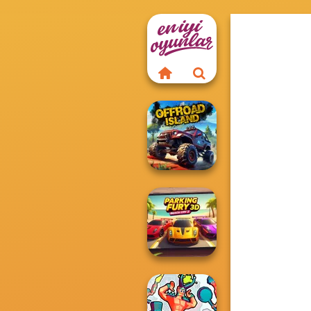
Offroad Island
Parking Fury 3D: