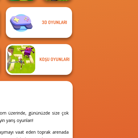
3D OYUNLARI
3D Free Kick
MX Offroad
World Cup 18
Master
KOŞU OYUNLARI
.com üzerinde, gününüzde size çok
in yarış oyunları!
taşımayı vaat eden toprak arenada