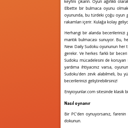
keyfini çıkarın. Oyun ağırlıklı olar
Elbette bir bulmaca oyunu olmak, 
oyununda, bu türdeki çoğu oyun gib
rakamları içerir. Kulağa kolay geli
Herhangi bir alanda becerileriniz
mantık bulmacası sunuyor. Bu, he
New Daily Sudoku oyununun her tu
gerekir. Ve herkes farklı bir bece
Sudoku mücadelesini de koruyan Ko
yardıma ihtiyacınız varsa, oyunun
Sudoku'den zevk alabilmeli, bu y
becerilerinizi geliştirebilirsiniz!
Eniyioyunlar.com sitesinde klasik 
Nasıl oynanır
Bir PC'den oynuyorsanız, farenin 
dokunun.