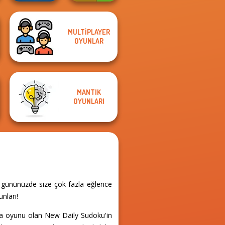
MULTIPLAYER
OYUNLAR
Wordmeister
Mini Steps
MANTIK
OYUNLARI
, gününüzde size çok fazla eğlence
nları!
aca oyunu olan New Daily Sudoku'in