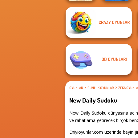
CRAZY OYUNLAR
Happy Glass
Parking Jam
3D OYUNLARI
OYUNLAR
GÜNLÜK OYUNLAR
ZEKA OYUNLA
New Daily Sudoku
New Daily Sudoku dünyasına adım a
ve rahatlama getirecek birçok benz
Eniyioyunlar.com üzerinde beyin j