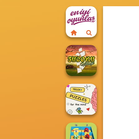
Sudoku Village
Brain Puzzles