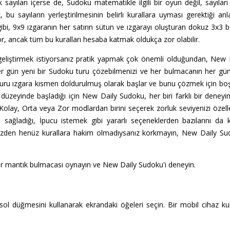
ak sayıları içerse de, Sudoku matematikle ilgili bir oyun değil, sayıları b
bu sayıların yerleştirilmesinin belirli kurallara uyması gerektiği 
i, 9x9 ızgaranın her satırın sütun ve ızgarayı oluşturan dokuz 3x3 b
yor, ancak tüm bu kuralları hesaba katmak oldukça zor olabilir.
i geliştirmek istiyorsanız pratik yapmak çok önemli olduğundan, New 
r gün yeni bir Sudoku turu çözebilmenizi ve her bulmacanın her gün 
ru ızgara kısmen doldurulmuş olarak başlar ve bunu çözmek için boş
ri düzeyinde başladığı için New Daily Sudoku, her biri farklı bir de
lay, Orta veya Zor modlardan birini seçerek zorluk seviyenizi özelleş
 sağladığı, İpucu istemek gibi yararlı seçeneklerden bazılarını da k
üzden henüz kurallara hakim olmadıysanız korkmayın, New Daily Sudo
bir mantık bulmacası oynayın ve New Daily Sudoku'i deneyin.
sol düğmesini kullanarak ekrandaki öğeleri seçin. Bir mobil cihaz ku