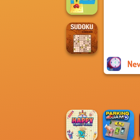
Quests
Alphabet Lore
Maze
New
Sudoku Classic