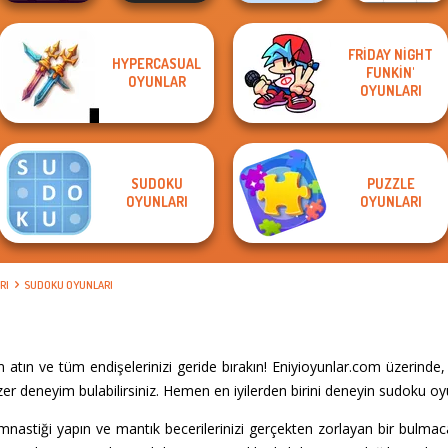
FRIDAY NIGHT
HYPERCASUAL
FUNKIN'
Block Dropping
Word Search
OYUNLAR
Daily Sudoku
Merge
Universe 2
OYUNLARI
Sudoku Royal
SUDOKU
PUZZLE
OYUNLARI
OYUNLARI
RI
SUDOKU OYUNLARI
tın ve tüm endişelerinizi geride bırakın! Eniyioyunlar.com üzerinde
er deneyim bulabilirsiniz. Hemen en iyilerden birini deneyin sudoku oyu
imnastiği yapın ve mantık becerilerinizi gerçekten zorlayan bir bulm