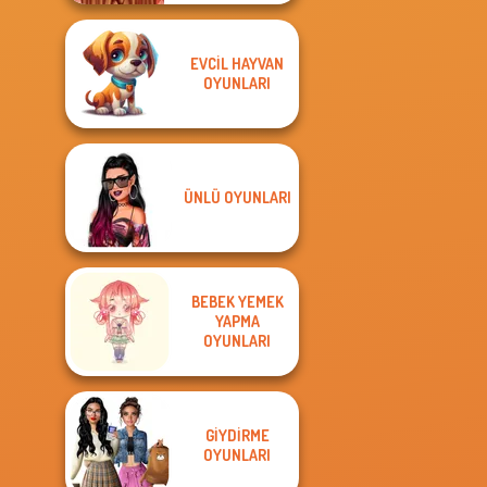
EVCIL HAYVAN
OYUNLARI
ÜNLÜ OYUNLARI
BEBEK YEMEK
YAPMA
OYUNLARI
GIYDIRME
OYUNLARI