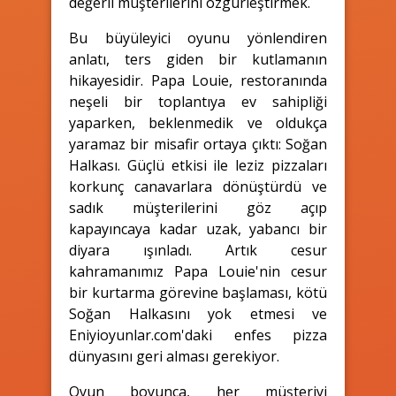
değerli müşterilerini özgürleştirmek.
Bu büyüleyici oyunu yönlendiren
anlatı, ters giden bir kutlamanın
hikayesidir. Papa Louie, restoranında
neşeli bir toplantıya ev sahipliği
yaparken, beklenmedik ve oldukça
yaramaz bir misafir ortaya çıktı: Soğan
Halkası. Güçlü etkisi ile leziz pizzaları
korkunç canavarlara dönüştürdü ve
sadık müşterilerini göz açıp
kapayıncaya kadar uzak, yabancı bir
diyara ışınladı. Artık cesur
kahramanımız Papa Louie'nin cesur
bir kurtarma görevine başlaması, kötü
Soğan Halkasını yok etmesi ve
Eniyioyunlar.com'daki enfes pizza
dünyasını geri alması gerekiyor.
Oyun boyunca, her müşteriyi