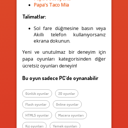
Papa's Taco Mia
Talimatlar:
Sol fare düğmesine basın veya
Akıllı telefon kullanıyorsanız
ekrana dokunun.
Yeni ve unutulmaz bir deneyim için
papa oyunları kategorisinden diğer
ücretsiz oyunları deneyin!
Bu oyun sadece PC'de oynanabilir
Günlük oyunlar
2D oyunlar
Flash oyunlar
Online oyunlar
HTML5 oyunlar
Macera oyunları
Kız oyunları
Yemek oyunları