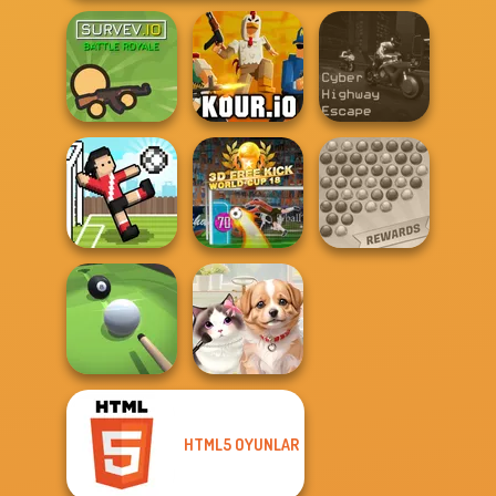
Cyber Highway
Survev.io
Kour.io
Escape
3D Free Kick
Bubble Shooter
Soccer Random
World Cup 18
Extreme
HTML5 OYUNLAR
Pool Master 3D
Pet Salon