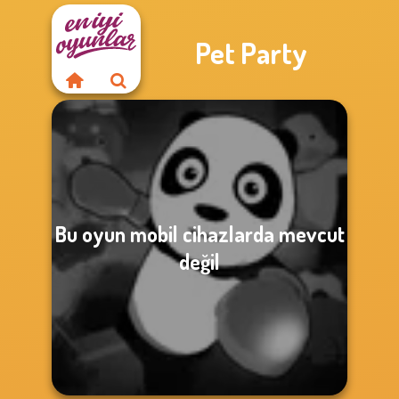
Pet Party
Bu oyun mobil cihazlarda mevcut
değil