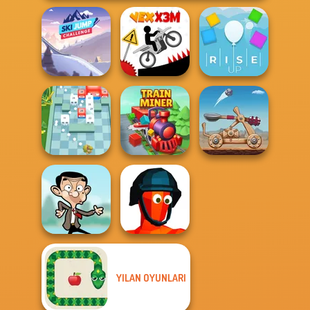
Ski Jump
Challenge
Vex X3M
Rise Up
Break n Bounce
Train Miner
Clash of Stone
YILAN OYUNLARI
Mr Bean Jump
Funny Shooter