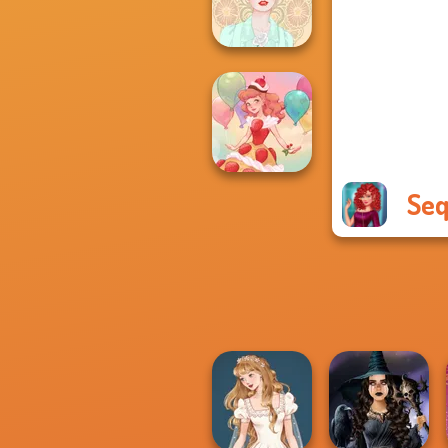
Flamenco Dancer
Belle Époque
Seq
Dessert Girl