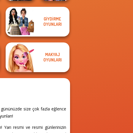
Manga Creator
GIYDIRME
World Of
Bestie Birthday
OYUNLARI
Fantasy...
Surprise
MAKYAJ
OYUNLARI
, gününüzde size çok fazla eğlence
yunları!
yın! Yarı resmi ve resmi günlerinizin