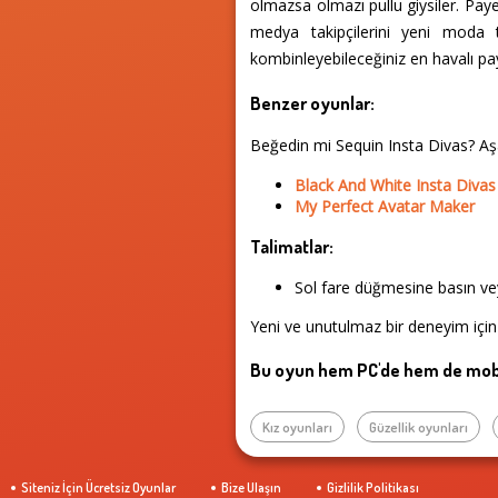
olmazsa olmazı pullu giysiler. Pay
medya takipçilerini yeni moda t
kombinleyebileceğiniz en havalı paye
Benzer oyunlar:
Beğedin mi Sequin Insta Divas? A
Black And White Insta Divas
My Perfect Avatar Maker
Talimatlar:
Sol fare düğmesine basın vey
Yeni ve unutulmaz bir deneyim için
Bu oyun hem PC'de hem de mobi
Kız oyunları
Güzellik oyunları
Siteniz İçin Ücretsiz Oyunlar
Bize Ulaşın
Gizlilik Politikası