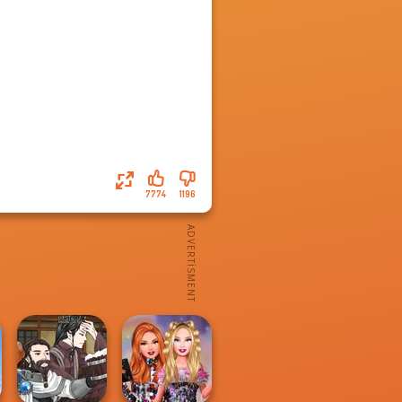
7774
1196