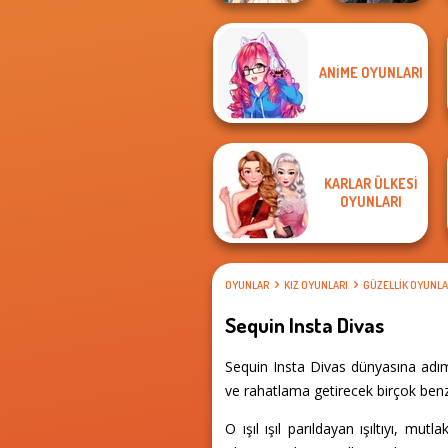
ANIME OYUNLARI
Wedding Dress
Mystic Coven The
Design 2
Sisterhood of...
KARLAR ÜLKESI
OYUNLARI
OYUNLAR
KIZ OYUNLARI
GÜZELLIK OYUNLA
Sequin Insta Divas
Sequin Insta Divas dünyasına adım
ve rahatlama getirecek birçok benze
O ışıl ışıl parıldayan ışıltıyı, mut