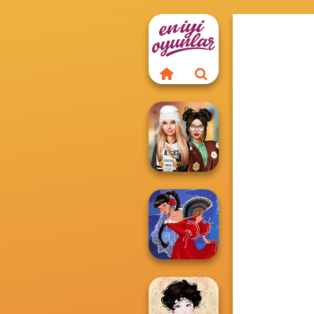
Dress To Impress
Back To Schoo...