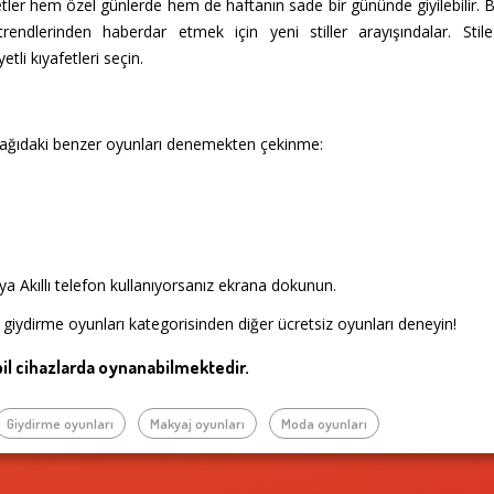
etler hem özel günlerde hem de haftanın sade bir gününde giyilebilir
rendlerinden haberdar etmek için yeni stiller arayışındalar. Sti
tli kıyafetleri seçin.
şağıdaki benzer oyunları denemekten çekinme:
a Akıllı telefon kullanıyorsanız ekrana dokunun.
 giydirme oyunları kategorisinden diğer ücretsiz oyunları deneyin!
l cihazlarda oynanabilmektedir.
Giydirme oyunları
Makyaj oyunları
Moda oyunları