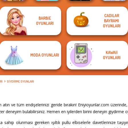
CADILAR
Star Wars
BARBIE
BAYRAMI
Online Selfie
Interstellar
OYUNLARI
Stories
Barbie
Romance
OYUNLARI
Faithful Elf
KAWAII
MODA OYUNLARI
OYUNLARI
RI
GIYDIRME OYUNLARI
 atın ve tüm endişelerinizi geride bırakın! Eniyioyunlar.com üzerinde
r deneyim bulabilirsiniz. Hemen en iyilerden birini deneyin giydirme o
laka sahip olunması gereken ışıltılı pullu elbiselerle davetlerinize taşı