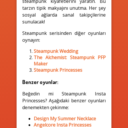
steampunk kıyafetlerini yaratın. Bu
tarzın tipik makyajını unutma. Her şey
sosyal ağlarda sanal takipçilerine
sunulacak!
Steampunk serisinden diğer oyunları
oynayın:
Steampunk Wedding
The Alchemist: Steampunk PFP
Maker
Steampunk Princesses
Benzer oyunlar:
Beğedin mi Steampunk Insta
Princesses? Aşağıdaki benzer oyunları
denemekten çekinme:
Design My Summer Necklace
Angelcore Insta Princesses