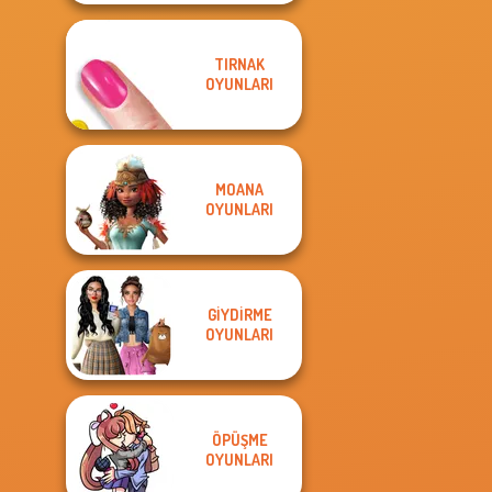
TIRNAK
OYUNLARI
MOANA
OYUNLARI
GIYDIRME
OYUNLARI
ÖPÜŞME
OYUNLARI