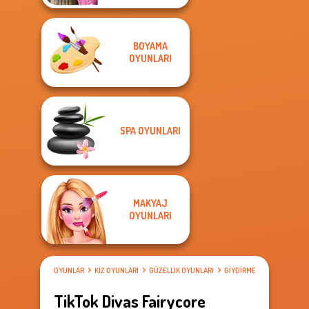
BOYAMA
OYUNLARI
SPA OYUNLARI
MAKYAJ
OYUNLARI
OYUNLAR
KIZ OYUNLARI
GÜZELLIK OYUNLARI
GIYDIRME OYUNLARI
TikTok Divas Fairycore