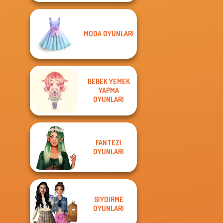
MODA OYUNLARI
BEBEK YEMEK
YAPMA
OYUNLARI
FANTEZI
OYUNLARI
GIYDIRME
OYUNLARI