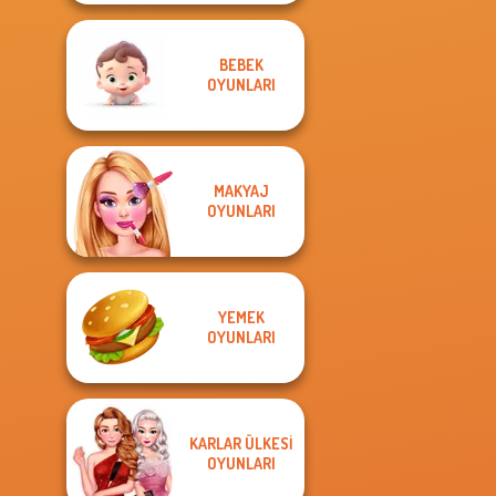
BEBEK
OYUNLARI
MAKYAJ
OYUNLARI
YEMEK
OYUNLARI
KARLAR ÜLKESI
OYUNLARI