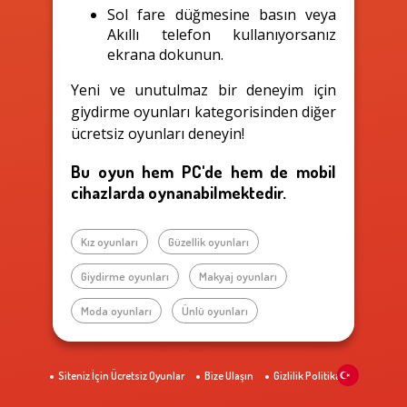
Sol fare düğmesine basın veya
Akıllı telefon kullanıyorsanız
ekrana dokunun.
Yeni ve unutulmaz bir deneyim için
giydirme oyunları kategorisinden diğer
ücretsiz oyunları deneyin!
Bu oyun hem PC'de hem de mobil
cihazlarda oynanabilmektedir.
Kız oyunları
Güzellik oyunları
Giydirme oyunları
Makyaj oyunları
Moda oyunları
Ünlü oyunları
Siteniz İçin Ücretsiz Oyunlar
Bize Ulaşın
Gizlilik Politikası