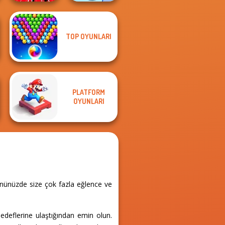
TOP OYUNLARI
Train Drift
Teeth Runner
PLATFORM
OYUNLARI
ününüzde size çok fazla eğlence ve
edeflerine ulaştığından emin olun.