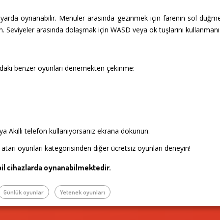
ayarda oynanabilir. Menüler arasında gezinmek için farenin sol düğmes
ın. Seviyeler arasında dolaşmak için WASD veya ok tuşlarını kullanmanız
daki benzer oyunları denemekten çekinme:
a Akıllı telefon kullanıyorsanız ekrana dokunun.
atari oyunları kategorisinden diğer ücretsiz oyunları deneyin!
l cihazlarda oynanabilmektedir.
Günlük oyunlar
Yetenek oyunları