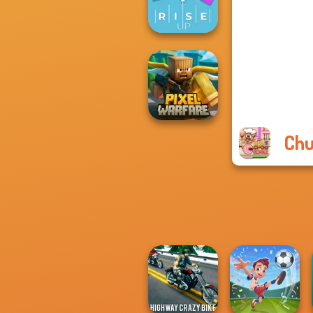
Shot Trigger
Rise Up
Chu
Minecraft Pixel
Warfare