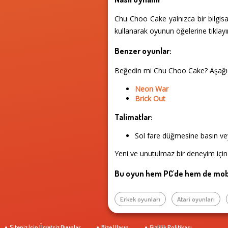
Chu Choo Cake yalnızca bir bilgis
kullanarak oyunun öğelerine tıklay
Benzer oyunlar:
Beğedin mi Chu Choo Cake? Aşağı
Neon War
Brick Out
Talimatlar:
Sol fare düğmesine basın vey
Yeni ve unutulmaz bir deneyim için 
Bu oyun hem PC'de hem de mobi
Erkek oyunları
Atari oyunları
Siteniz İçin Ücretsiz Oyunlar
Bize Ulaşın
Gizlilik Politikası