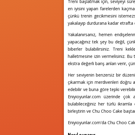
Treni başlatmak için, seviyeyi süre
en iyisini yapan farelerden kaçman
çünkü trenin gecikmesini istemezsi
yakalayıp durdurana kadar etrafta 
Yakalanırsanız, hemen endişelenm
yapacağınız tek şey bu değil, çünk
biberler bulabilirsiniz. Treni k
halletmesine izin vermelisiniz. Bu t
ekstra değerli barış anları verir, 
Her seviyenin benzersiz bir düzeni
çıkarmak için merdivenleri doğru a
edebilir ve buna göre tepki verebil
Eniyioyunlar.com üzerinde çok a
bulabileceğiniz her türlü ikraml
birleştirin ve Chu Choo Cake baştan
Eniyioyunlar.com'da Chu Choo Cake
Nasıl oynanır