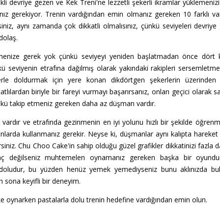
kli devriye gezen ve Kek Treni'ne lezzetli şekerli ikramlar yüklemeniz
ız gerekiyor. Trenin vardığından emin olmanız gereken 10 farklı varış
niz, aynı zamanda çok dikkatli olmalısınız, çünkü seviyeleri devriye 
dolaş.
enize gerek yok çünkü seviyeyi yeniden başlatmadan önce dört kez 
ü seviyenin etrafına dağılmış olarak yakındaki rakipleri sersemletmek i
eklerle doldurmak için yere konan dikdörtgen şekerlerin üzerinden
atlılardan biriyle bir fareyi vurmayı başarırsanız, onları geçici olarak s
çünkü takip etmeniz gereken daha az düşman vardır.
 vardır ve etrafında gezinmenin en iyi yolunu hızlı bir şekilde öğren
nlarda kullanmanız gerekir. Neyse ki, düşmanlar aynı kalıpta hareket
irsiniz. Chu Choo Cake'in sahip olduğu güzel grafikler dikkatinizi fazl
ç değilseniz muhtemelen oynamanız gereken başka bir oyundur. S
a doludur, bu yüzden henüz yemek yemediyseniz bunu aklınızda bul
 sona keyifli bir deneyim.
 oynarken pastalarla dolu trenin hedefine vardığından emin olun.