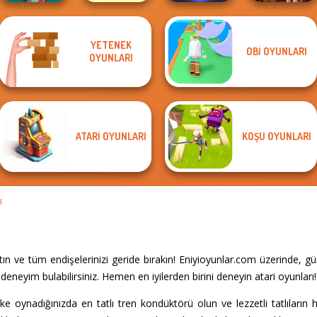
YETENEK
OBI OYUNLARI
Bubble Shooter
FNAF Horror At
OYUNLARI
Tower Fall
Ball Drop
HD 3
Home
ATARI OYUNLARI
KOŞU OYUNLARI
I
 ve tüm endişelerinizi geride bırakın! Eniyioyunlar.com üzerinde, g
eneyim bulabilirsiniz. Hemen en iyilerden birini deneyin atari oyunları!
 oynadığınızda en tatlı tren kondüktörü olun ve lezzetli tatlıların h