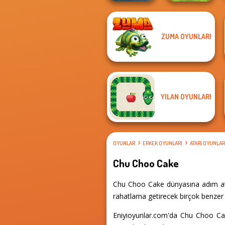
ZUMA OYUNLARI
Highway Crazy
Football
Bike
Superstars 2024
YILAN OYUNLARI
OYUNLAR
ERKEK OYUNLARI
ATARI OYUNLAR
Chu Choo Cake
Chu Choo Cake dünyasına adım atın
rahatlama getirecek birçok benzer d
Eniyioyunlar.com'da Chu Choo Cake