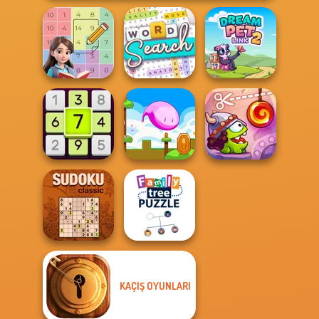
Word Search
Sum Master
Puzzle
Dream Pet Link 2
Cut The Rope:
Daily Sudoku
Mini Steps
Time Travel
KAÇIŞ OYUNLARI
Family Tree
Sudoku Classic
Puzzle