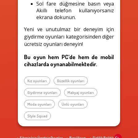
Sol fare düğmesine basın veya
Akıllı telefon kullanıyorsanız
ekrana dokunun.
Yeni ve unutulmaz bir deneyim için
giydirme oyunları kategorisinden diğer
ücretsiz oyunları deneyin!
Bu oyun hem PC'de hem de mobil
cihazlarda oynanabilmektedir.
Kız oyunları
Güzellik oyunları
Giydirme oyunları
Makyaj oyunları
Moda oyunları
Ünlü oyunları
Style Squad
Siteniz İçin Ücretsiz Oyunlar
Bize Ulaşın
Gizlilik Politikası