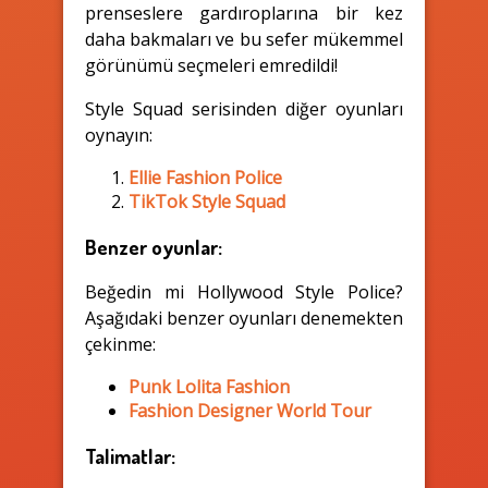
prenseslere gardıroplarına bir kez
daha bakmaları ve bu sefer mükemmel
görünümü seçmeleri emredildi!
Style Squad serisinden diğer oyunları
oynayın:
Ellie Fashion Police
TikTok Style Squad
Benzer oyunlar:
Beğedin mi Hollywood Style Police?
Aşağıdaki benzer oyunları denemekten
çekinme:
Punk Lolita Fashion
Fashion Designer World Tour
Talimatlar: