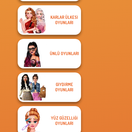
KARLAR ÜLKESI
OYUNLARI
ÜNLÜ OYUNLARI
GIYDIRME
OYUNLARI
YÜZ GÜZELLIĞI
OYUNLARI