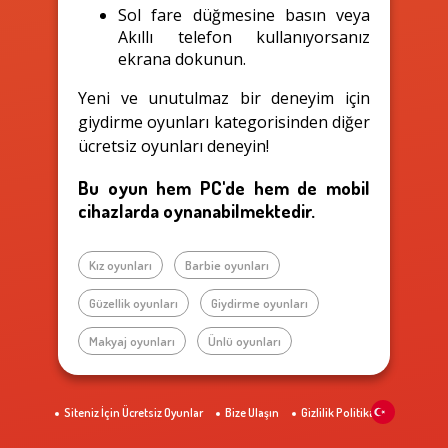
Sol fare düğmesine basın veya
Akıllı telefon kullanıyorsanız
ekrana dokunun.
Yeni ve unutulmaz bir deneyim için
giydirme oyunları kategorisinden diğer
ücretsiz oyunları deneyin!
Bu oyun hem PC'de hem de mobil
cihazlarda oynanabilmektedir.
Kız oyunları
Barbie oyunları
Güzellik oyunları
Giydirme oyunları
Makyaj oyunları
Ünlü oyunları
Siteniz İçin Ücretsiz Oyunlar
Bize Ulaşın
Gizlilik Politikası