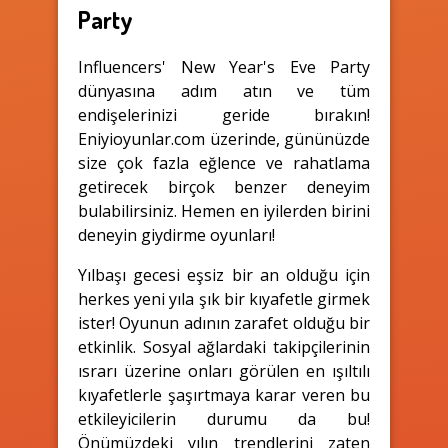
Party
Influencers' New Year's Eve Party
dünyasına adım atın ve tüm
endişelerinizi geride bırakın!
Eniyioyunlar.com üzerinde, gününüzde
size çok fazla eğlence ve rahatlama
getirecek birçok benzer deneyim
bulabilirsiniz. Hemen en iyilerden birini
deneyin giydirme oyunları!
Yılbaşı gecesi eşsiz bir an olduğu için
herkes yeni yıla şık bir kıyafetle girmek
ister! Oyunun adının zarafet olduğu bir
etkinlik. Sosyal ağlardaki takipçilerinin
ısrarı üzerine onları görülen en ışıltılı
kıyafetlerle şaşırtmaya karar veren bu
etkileyicilerin durumu da bu!
Önümüzdeki yılın trendlerini zaten