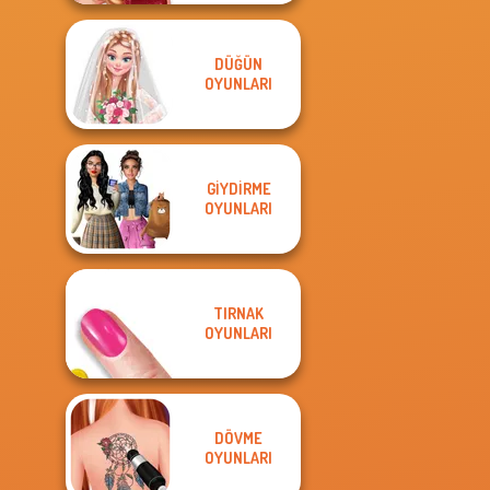
DÜĞÜN
OYUNLARI
GIYDIRME
OYUNLARI
TIRNAK
OYUNLARI
DÖVME
OYUNLARI