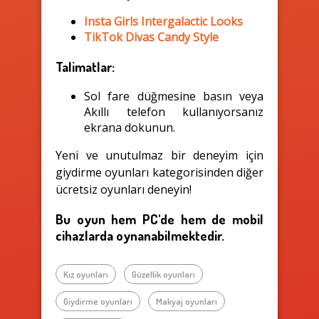
Insta Girls Intergalactic Looks
TikTok Divas Candy Style
Talimatlar:
Sol fare düğmesine basın veya
Akıllı telefon kullanıyorsanız
ekrana dokunun.
Yeni ve unutulmaz bir deneyim için
giydirme oyunları kategorisinden diğer
ücretsiz oyunları deneyin!
Bu oyun hem PC'de hem de mobil
cihazlarda oynanabilmektedir.
Kız oyunları
Güzellik oyunları
Giydirme oyunları
Makyaj oyunları