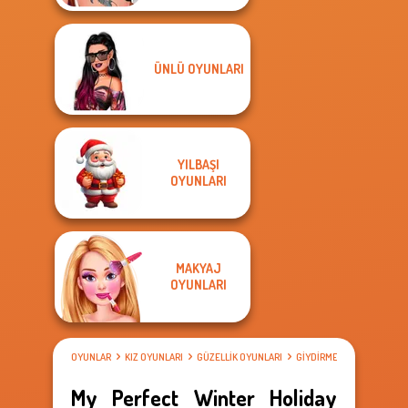
ÜNLÜ OYUNLARI
YILBAŞI
OYUNLARI
MAKYAJ
OYUNLARI
OYUNLAR
KIZ OYUNLARI
GÜZELLIK OYUNLARI
GIYDIRME OYUNLARI
My Perfect Winter Holiday