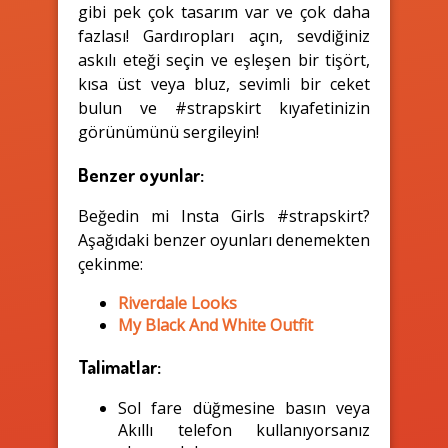
gibi pek çok tasarım var ve çok daha
fazlası! Gardıropları açın, sevdiğiniz
askılı eteği seçin ve eşleşen bir tişört,
kısa üst veya bluz, sevimli bir ceket
bulun ve #strapskirt kıyafetinizin
görünümünü sergileyin!
Benzer oyunlar:
Beğedin mi Insta Girls #strapskirt?
Aşağıdaki benzer oyunları denemekten
çekinme:
Riverdale Looks
My Black And White Outfit
Talimatlar:
Sol fare düğmesine basın veya
Akıllı telefon kullanıyorsanız