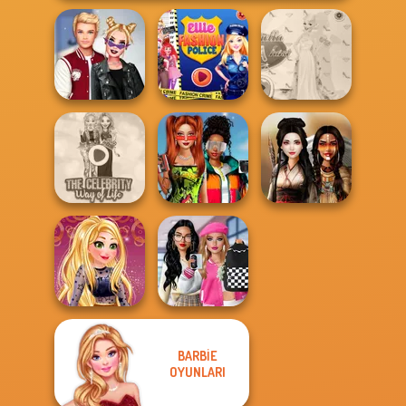
Kiss, Marry, Hate
Ellie Fashion
Princess Gala
Challenge
Police
Host
Babs And
The Celebrity Way
Friends Love
Of Life
Match Pr...
Battle Maidens
BARBIE
Bab's Back to
Online Selfie
OYUNLARI
School Style
Stories
Cha...