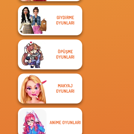
GIYDIRME
OYUNLARI
ÖPÜŞME
OYUNLARI
MAKYAJ
OYUNLARI
ANIME OYUNLARI