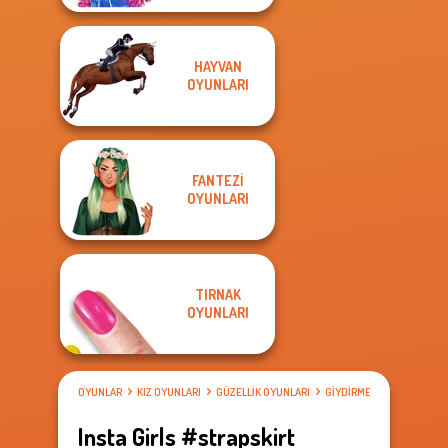
HAYVAN
OYUNLARI
FANTEZI
OYUNLARI
TIRNAK
OYUNLARI
OYUNLAR
KIZ OYUNLARI
GÜZELLIK OYUNLARI
GIYDIRME OYUNLARI
Insta Girls #strapskirt