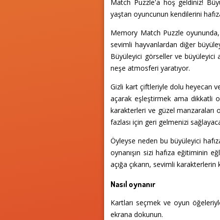
Match Puzzle'a hoş geldiniz! Büyü
yaştan oyuncunun kendilerini hafıza 
Memory Match Puzzle oyununda, her
sevimli hayvanlardan diğer büyüley
Büyüleyici görseller ve büyüleyic
neşe atmosferi yaratıyor.
Gizli kart çiftleriyle dolu heyecan 
açarak eşleştirmek ama dikkatli ol
karakterleri ve güzel manzaraları
fazlası için geri gelmenizi sağlayac
Öyleyse neden bu büyüleyici hafız
oynanışın sizi hafıza eğitiminin eğ
açığa çıkarın, sevimli karakterlerin 
Nasıl oynanır
Kartları seçmek ve oyun öğeleriyl
ekrana dokunun.