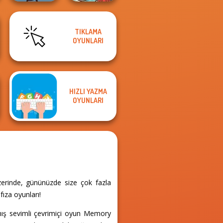
TIKLAMA
Paws & Pals
OYUNLARI
Poptropica
Diner
HIZLI YAZMA
OYUNLARI
zerinde, gününüzde size çok fazla
fıza oyunları!
anmış sevimli çevrimiçi oyun Memory