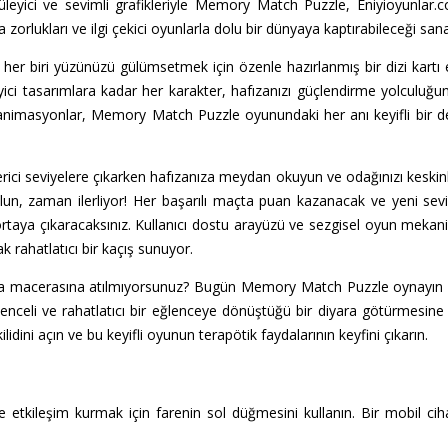
leyici ve sevimli grafikleriyle Memory Match Puzzle, Eniyioyunlar.c
zorlukları ve ilgi çekici oyunlarla dolu bir dünyaya kaptırabileceği sanal 
 biri yüzünüzü gülümsetmek için özenle hazırlanmış bir dizi kartı 
ici tasarımlara kadar her karakter, hafızanızı güçlendirme yolculuğu
i animasyonlar, Memory Match Puzzle oyunundaki her anı keyifli bir d
verici seviyelere çıkarken hafızanıza meydan okuyun ve odağınızı keskinl
un, zaman ilerliyor! Her başarılı maçta puan kazanacak ve yeni seviy
 ortaya çıkaracaksınız. Kullanıcı dostu arayüzü ve sezgisel oyun meka
ak rahatlatıcı bir kaçış sunuyor.
a macerasına atılmıyorsunuz? Bugün Memory Match Puzzle oynayın ve 
lenceli ve rahatlatıcı bir eğlenceye dönüştüğü bir diyara götürmesine izi
kilidini açın ve bu keyifli oyunun terapötik faydalarının keyfini çıkarın.
e etkileşim kurmak için farenin sol düğmesini kullanın. Bir mobil c