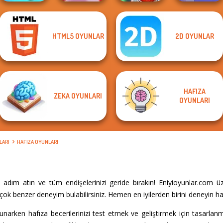
HTML5 OYUNLAR
2D OYUNLAR
Cut The Rope
Valentine Hidden
Long Dog - Long
Magic
Heart
Cooking Frenzy
Nose
HAFIZA
ZEKA OYUNLARI
OYUNLARI
LARI
HAFIZA OYUNLARI
ım atın ve tüm endişelerinizi geride bırakın! Eniyioyunlar.com ü
ok benzer deneyim bulabilirsiniz. Hemen en iyilerden birini deneyin ha
 sunarken hafıza becerilerinizi test etmek ve geliştirmek için tasarl