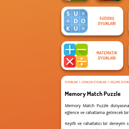
SUDOKU
Rabbids Volcano
OYUNLARI
End of War
Panic
MATEMATIK
OYUNLARI
OYUNLAR
GÜNLÜK OYUNLAR
KELIME OYUN
Memory Match Puzzle
Memory Match Puzzle dünyasına ad
eğlence ve rahatlama getirecek birç
Keyifli ve rahatlatıcı bir deneyim