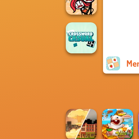
Pocket Parking
Stickman
Jailbreak Story
Mem
Casual
Crossword