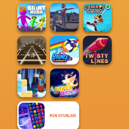
Giant Rush!
Backflip Maniac
Cowboy Swing
Ball Surfer 3D
Bouncemasters
Twisty Lines
MSN OYUNLARI
Gold Strike Icy
Cave
Paper Flight