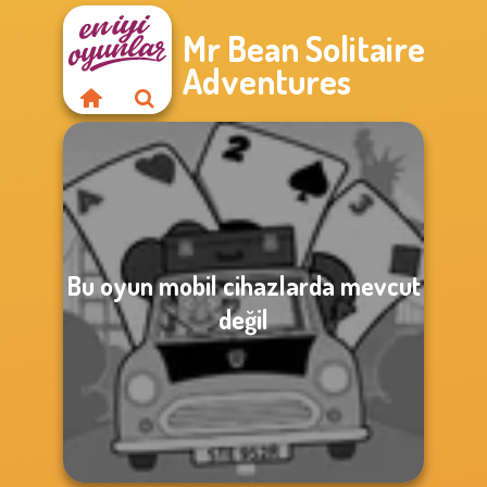
Mr Bean Solitaire
Adventures
Bu oyun mobil cihazlarda mevcut
değil