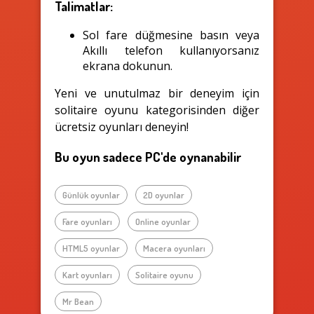
Talimatlar:
Sol fare düğmesine basın veya
Akıllı telefon kullanıyorsanız
ekrana dokunun.
Yeni ve unutulmaz bir deneyim için
solitaire oyunu kategorisinden diğer
ücretsiz oyunları deneyin!
Bu oyun sadece PC'de oynanabilir
Günlük oyunlar
2D oyunlar
Fare oyunları
Online oyunlar
HTML5 oyunlar
Macera oyunları
Kart oyunları
Solitaire oyunu
Mr Bean