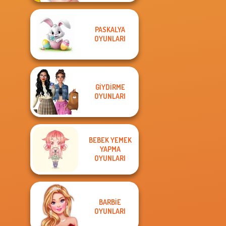
PASKALYA
OYUNLARI
GIYDIRME
OYUNLARI
BEBEK YEMEK
YAPMA
OYUNLARI
BARBIE
OYUNLARI