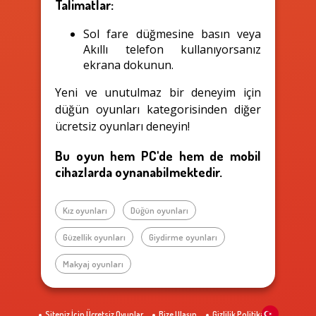
Talimatlar:
Sol fare düğmesine basın veya
Akıllı telefon kullanıyorsanız
ekrana dokunun.
Yeni ve unutulmaz bir deneyim için
düğün oyunları kategorisinden diğer
ücretsiz oyunları deneyin!
Bu oyun hem PC'de hem de mobil
cihazlarda oynanabilmektedir.
Kız oyunları
Düğün oyunları
Güzellik oyunları
Giydirme oyunları
Makyaj oyunları
Siteniz İçin Ücretsiz Oyunlar
Bize Ulaşın
Gizlilik Politikası