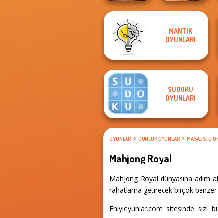
Mahjong at
MANTIK
Home -
Pin Master: Screw
OYUNLARI
Christmas Ed...
Puzzle Quest
SUDOKU
OYUNLARI
OYUNLAR
GÜNLÜK OYUNLAR
MASAÜSTÜ O
Mahjong Royal
Mahjong Royal dünyasına adım atın
rahatlama getirecek birçok benzer 
Eniyioyunlar.com sitesinde sizi 