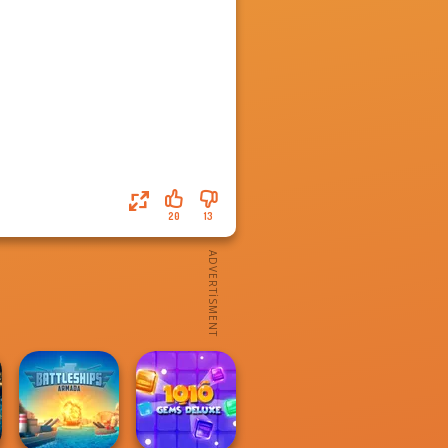
20
13