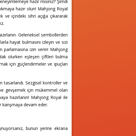
 deneyimlemeye hazır mısınız? Şimdi
a çıkmaya hazır olun! Mahjong Royal
 ve içindeki sihri açığa çıkararak
iz.
hazırlanın. Geleneksel sembollerden
arla hayat bulmasını izleyin ve sizi
zin parlamasına izin verin! Mahjong
lak olurken eşleşen çiftleri bulma
ak için güçlendirmeler ve ipuçları
n tasarlandı. Sezgisel kontroller ve
mak ve gevşemek için mükemmel olan
aya hazırlanın! Mahjong Royal ile
ar karışmaya devam eder.
oynuyorsanız, bunun yerine ekrana