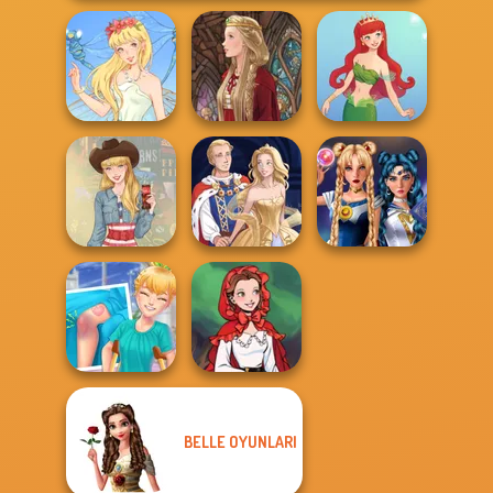
Thumbelina
Medieval Doll
Cute Mermaid
Sailor Moon And
Americana
Sun Dress
Friends Cosmic...
BELLE OYUNLARI
Knee Case
Little Red Riding
Simulator
Hood