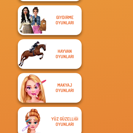
GIYDIRME
OYUNLARI
HAYVAN
OYUNLARI
MAKYAJ
OYUNLARI
YÜZ GÜZELLIĞI
OYUNLARI