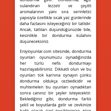
sulandıran lezzeti ve çeşitli
aromalarının yanı sıra serinletici
yapısıyla özellikle sıcak yaz günlerinde
daha fazlasını isteyeceğiniz bir tatlıdır.
Ancak, tatlıları düşündüğünüzde bile,
kesinlikle bir dondurma külahını
düşüneceksiniz.
Eniyioyunlar.com sitesinde, dondurma
oyunları oyunumuzu oynadığınızda
her türlü nefis dondurmayı
hazırlayabilirsiniz. Dikkatli olun ve bu
oyunları tok karnına oynayın çünkü
dondurma oldukça cezbedicidir ve
muhtemelen bu oyunları oynadıktan
sonra canınız bir şeyler isteyecektir.
Beklediğiniz gibi, dondurma farklı
şekil ve boyutlarda gelir ve zevkinize
bağlı olarak özel tercihlerinize göre